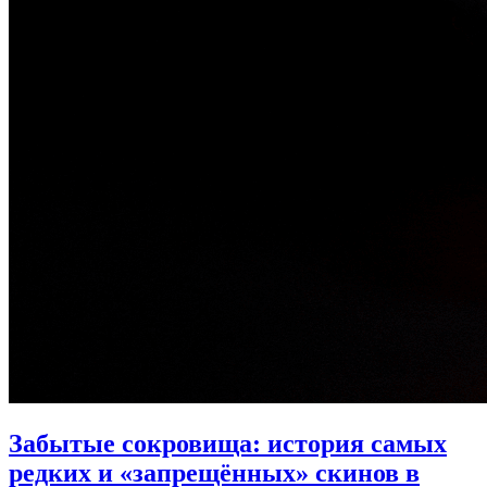
Забытые сокровища: история самых
редких и «запрещённых» скинов в