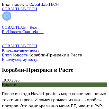
Блог проекта
Cobaltlab.TECH
COBALTLAB.TECH
COBALTLAB
Блог
Всё
Новости
Скины
Фичи
COBALTLAB.TECH
К предыдущему посту
Блог
Новости
Корабли-Призраки в Расте
К следующему посту
Корабли-Призраки в Расте
18.03.2026
Новости
После выхода Naval Update в море появились новые
точки интереса. И самая громкая из них - корабль-
призрак. Это одновременно мини-РТ, ивент и PvP-