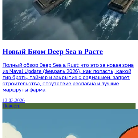
Новый Биом Deep Sea в Расте
Полный обзор Deep Sea в Rust: что это за новая зона
из Naval Update (февраль 2026), как попасть, какой
гир брать, таймер и закрытие с радиацией, запрет
строительства, отсутствие респавна и лучшие
маршруты фарма.
13.03.2026
Новости