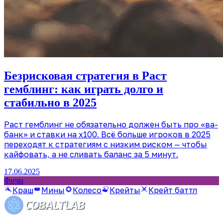
Безрисковая стратегия в Раст
гемблинг: как играть долго и
стабильно в 2025
Раст гемблинг не обязательно должен быть про «ва-
банк» и ставки на x100. Всё больше игроков в 2025
переходят к стратегиям с низким риском — чтобы
кайфовать, а не сливать баланс за 5 минут.
17.06.2025
Фичи
Краш
Мины
Колесо
Крейты
Крейт баттл