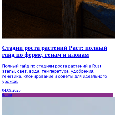
Стадии роста растений Раст: полный
гайд по ферме, генам и клонам
Полный гайд по стадиям роста растений в Rust:
этапы, свет, вода, температура, удобрения,
генетика, клонирование и советы для идеального
урожая.
04.09.2025
Фичи